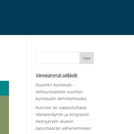
Viimeisimmät artikkelit
Nuorten kuntosali –
Valtuustoaloite nuorten
kuntosalin kehittämiseksi
Kunnan on sopeuduttava
Hämeenkyrön ja erityisesti
Heinijärven alueen
lapsimäärän vähenemiseen