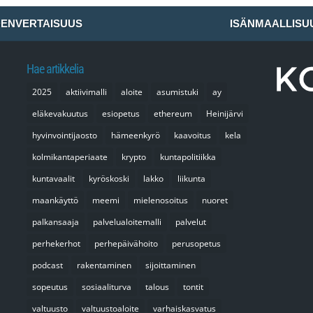
ENVERTAISUUS
ISÄNMAALLISU
Hae artikkelia
2025
aktiivimalli
aloite
asumistuki
ay
eläkevakuutus
esiopetus
ethereum
Heinijärvi
hyvinvointijaosto
hämeenkyrö
kaavoitus
kela
kolmikantaperiaate
krypto
kuntapolitiikka
kuntavaalit
kyröskoski
lakko
liikunta
maankäyttö
meemi
mielenosoitus
nuoret
palkansaaja
palvelualoitemalli
palvelut
perhekerhot
perhepäivähoito
perusopetus
podcast
rakentaminen
sijoittaminen
sopeutus
sosiaaliturva
talous
tontit
valtuusto
valtuustoaloite
varhaiskasvatus