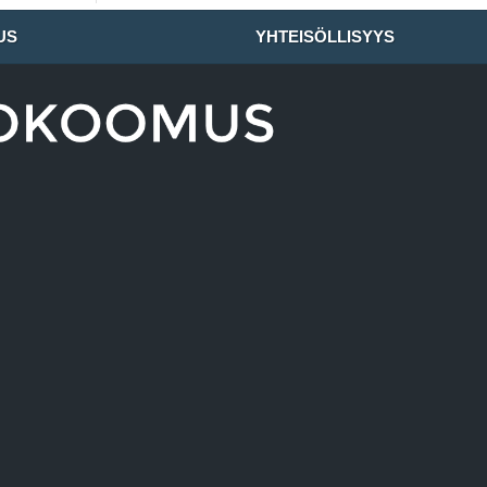
US
YHTEISÖLLISYYS