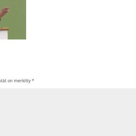
ntät on merkitty
*