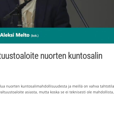
tuustoaloite nuorten kuntosalin
ua nuorten kuntosalimahdollisuudesta ja meillä on vahva tahtotil
valtuustoaloite asiasta, mutta koska se ei teknisesti ole mahdollista