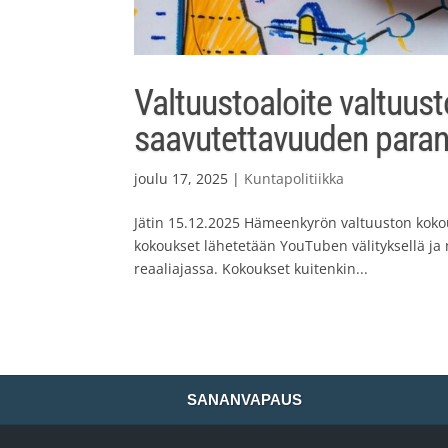
Valtuustoaloite valtuus
saavutettavuuden para
joulu 17, 2025
|
Kuntapolitiikka
Jätin 15.12.2025 Hämeenkyrön valtuuston kok
kokoukset lähetetään YouTuben välityksellä ja 
reaaliajassa. Kokoukset kuitenkin...
SANANVAPAUS