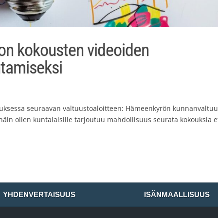
ton kokousten videoiden
ntamiseksi
ouksessa seuraavan valtuustoaloitteen: Hämeenkyrön kunnanvaltu
näin ollen kuntalaisille tarjoutuu mahdollisuus seurata kokouksia 
YHDENVERTAISUUS
ISÄNMAALLISUUS