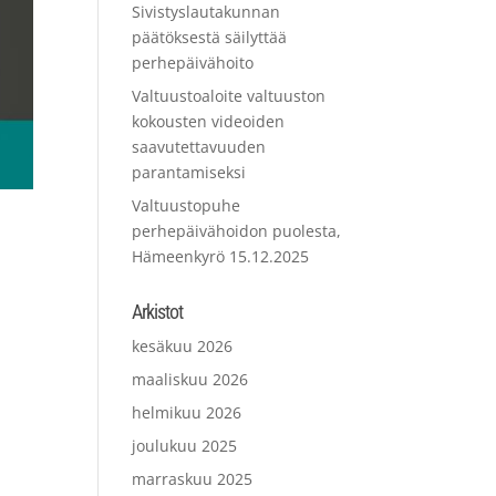
Sivistyslautakunnan
päätöksestä säilyttää
perhepäivähoito
Valtuustoaloite valtuuston
kokousten videoiden
saavutettavuuden
parantamiseksi
Valtuustopuhe
perhepäivähoidon puolesta,
Hämeenkyrö 15.12.2025
Arkistot
kesäkuu 2026
a
maaliskuu 2026
,
helmikuu 2026
joulukuu 2025
marraskuu 2025