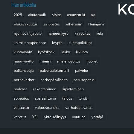
Hae artikkelia
2025
aktiivimalli
aloite
asumistuki
ay
eläkevakuutus
esiopetus
ethereum
Heinijärvi
hyvinvointijaosto
hämeenkyrö
kaavoitus
kela
kolmikantaperiaate
krypto
kuntapolitiikka
kuntavaalit
kyröskoski
lakko
liikunta
maankäyttö
meemi
mielenosoitus
nuoret
palkansaaja
palvelualoitemalli
palvelut
perhekerhot
perhepäivähoito
perusopetus
podcast
rakentaminen
sijoittaminen
sopeutus
sosiaaliturva
talous
tontit
valtuusto
valtuustoaloite
varhaiskasvatus
verotus
YEL
yhteisöllisyys
youtube
yrittäjä