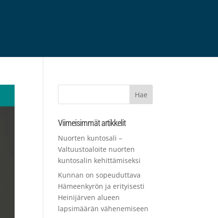
Viimeisimmät artikkelit
Nuorten kuntosali –
Valtuustoaloite nuorten
kuntosalin kehittämiseksi
Kunnan on sopeuduttava
Hämeenkyrön ja erityisesti
Heinijärven alueen
lapsimäärän vähenemiseen