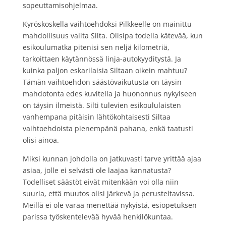
sopeuttamisohjelmaa.
Kyröskoskella vaihtoehdoksi Pilkkeelle on mainittu
mahdollisuus valita Silta. Olisipa todella kätevää, kun
esikoulumatka pitenisi sen neljä kilometriä,
tarkoittaen käytännössä linja-autokyyditystä. Ja
kuinka paljon eskarilaisia Siltaan oikein mahtuu?
Tämän vaihtoehdon säästövaikutusta on täysin
mahdotonta edes kuvitella ja huononnus nykyiseen
on täysin ilmeistä. Silti tulevien esikoululaisten
vanhempana pitäisin lähtökohtaisesti Siltaa
vaihtoehdoista pienempänä pahana, enkä taatusti
olisi ainoa.
Miksi kunnan johdolla on jatkuvasti tarve yrittää ajaa
asiaa, jolle ei selvästi ole laajaa kannatusta?
Todelliset säästöt eivät mitenkään voi olla niin
suuria, että muutos olisi järkevä ja perusteltavissa.
Meillä ei ole varaa menettää nykyistä, esiopetuksen
parissa työskentelevää hyvää henkilökuntaa.