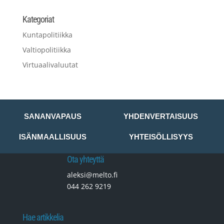
Kategoriat
Kuntapolitiikka
Valtiopolitiikka
Virtuaalivaluutat
SANANVAPAUS
YHDENVERTAISUUS
ISÄNMAALLISUUS
YHTEISÖLLISYYS
Ota yhteyttä
aleksi@melto.fi
044 262 9219
Hae artikkelia