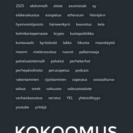
2025
aktiivimalli
aloite
asumistuki
ay
eläkevakuutus
esiopetus
ethereum
Heinijärvi
hyvinvointijaosto
hämeenkyrö
kaavoitus
kela
kolmikantaperiaate
krypto
kuntapolitiikka
kuntavaalit
kyröskoski
lakko
liikunta
maankäyttö
meemi
mielenosoitus
nuoret
palkansaaja
palvelualoitemalli
palvelut
perhekerhot
perhepäivähoito
perusopetus
podcast
rakentaminen
sijoittaminen
sopeutus
sosiaaliturva
talous
tontit
valtuusto
valtuustoaloite
varhaiskasvatus
verotus
YEL
yhteisöllisyys
youtube
yrittäjä