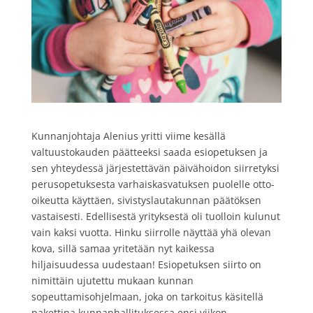
Kunnanjohtaja Alenius yritti viime kesällä
valtuustokauden päätteeksi saada esiopetuksen ja
sen yhteydessä järjestettävän päivähoidon siirretyksi
perusopetuksesta varhaiskasvatuksen puolelle otto-
oikeutta käyttäen, sivistyslautakunnan päätöksen
vastaisesti. Edellisestä yrityksestä oli tuolloin kulunut
vain kaksi vuotta. Hinku siirrolle näyttää yhä olevan
kova, sillä samaa yritetään nyt kaikessa
hiljaisuudessa uudestaan! Esiopetuksen siirto on
nimittäin ujutettu mukaan kunnan
sopeuttamisohjelmaan, joka on tarkoitus käsitellä
pakettina kunnanhallituksessa ensi viikon