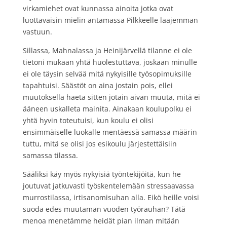
virkamiehet ovat kunnassa ainoita jotka ovat
luottavaisin mielin antamassa Pilkkeelle laajemman
vastuun.
Sillassa, Mahnalassa ja Heinijärvellä tilanne ei ole
tietoni mukaan yhtä huolestuttava, joskaan minulle
ei ole täysin selvää mitä nykyisille työsopimuksille
tapahtuisi. Säästöt on aina jostain pois, ellei
muutoksella haeta sitten jotain aivan muuta, mitä ei
ääneen uskalleta mainita. Ainakaan koulupolku ei
yhtä hyvin toteutuisi, kun koulu ei olisi
ensimmäiselle luokalle mentäessä samassa määrin
tuttu, mitä se olisi jos esikoulu järjestettäisiin
samassa tilassa.
Sääliksi käy myös nykyisiä työntekijöitä, kun he
joutuvat jatkuvasti työskentelemään stressaavassa
murrostilassa, irtisanomisuhan alla. Eikö heille voisi
suoda edes muutaman vuoden työrauhan? Tätä
menoa menetämme heidät pian ilman mitään