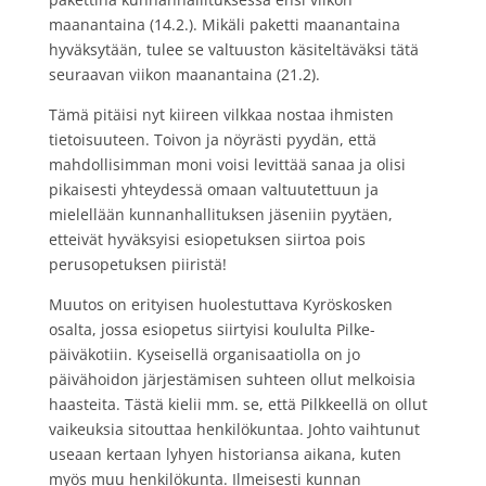
maanantaina (14.2.). Mikäli paketti maanantaina
hyväksytään, tulee se valtuuston käsiteltäväksi tätä
seuraavan viikon maanantaina (21.2).
Tämä pitäisi nyt kiireen vilkkaa nostaa ihmisten
tietoisuuteen. Toivon ja nöyrästi pyydän, että
mahdollisimman moni voisi levittää sanaa ja olisi
pikaisesti yhteydessä omaan valtuutettuun ja
mielellään kunnanhallituksen jäseniin pyytäen,
etteivät hyväksyisi esiopetuksen siirtoa pois
perusopetuksen piiristä!
Muutos on erityisen huolestuttava Kyröskosken
osalta, jossa esiopetus siirtyisi koululta Pilke-
päiväkotiin. Kyseisellä organisaatiolla on jo
päivähoidon järjestämisen suhteen ollut melkoisia
haasteita. Tästä kielii mm. se, että Pilkkeellä on ollut
vaikeuksia sitouttaa henkilökuntaa. Johto vaihtunut
useaan kertaan lyhyen historiansa aikana, kuten
myös muu henkilökunta. Ilmeisesti kunnan